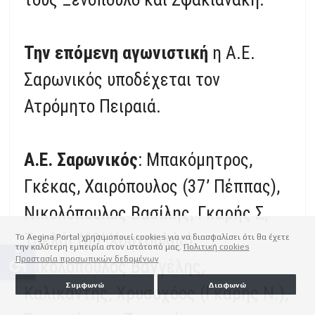
Την επόμενη αγωνιστική
η Α.Ε.
Σαρωνικός υποδέχεται τον
Ατρόμητο Πειραιά.
Α.Ε. Σαρωνικός
: Μπακόμητρος,
Γκέκας, Χαιρόπουλος (37’ Πέππας),
Νικολόπουλος Βασίλης, Γκαρής Σ,
Τσελάι (60’ Χουχουλής),
Το Aegina Portal χρησιμοποιεί cookies για να διασφαλίσει ότι θα έχετε
την καλύτερη εμπειρία στον ιστότοπό μας.
Πολιτική cookies
accessible
Προστασία προσωπικών δεδομένων
Νικολόπουλος Βαγγέλης,
Συμφωνώ
Διαφωνώ
Καλικαντής, Χρυσοχόος (Γκαρής Ν.),