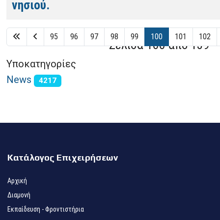
νησιού.
95
96
97
98
99
100
101
102
Σελίδα 100 από 139
Υποκατηγορίες
News
4217
Κατάλογος Επιχειρήσεων
Αρχική
Διαμονή
Εκπαίδευση - Φροντιστήρια