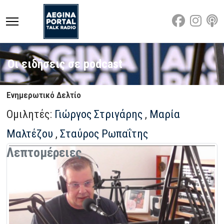
Οι ειδήσεις σε podcast
Ενημερωτικό Δελτίο
Ομιλητές:
Γιώργος Στριγάρης
,
Μαρία
Μαλτέζου
,
Σταύρος Ρωπαΐτης
Λεπτομέρειες