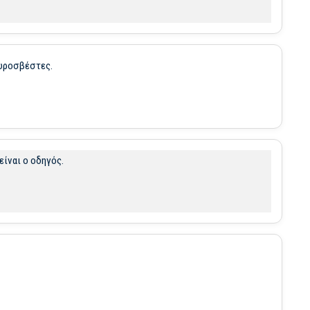
πυροσβέστες.
ίναι ο οδηγός.