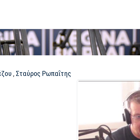
έζου
,
Σταύρος Ρωπαΐτης