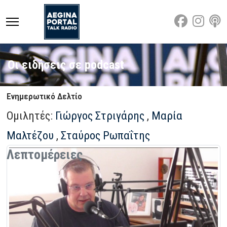
Οι ειδήσεις σε podcast
Ενημερωτικό Δελτίο
Ομιλητές:
Γιώργος Στριγάρης
,
Μαρία
Μαλτέζου
,
Σταύρος Ρωπαΐτης
Λεπτομέρειες