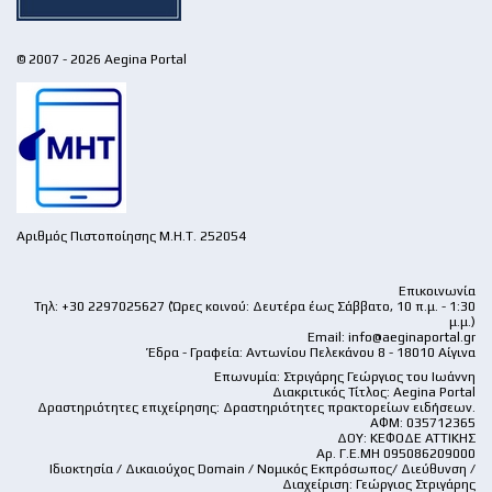
© 2007 - 2026 Aegina Portal
Αριθμός Πιστοποίησης Μ.Η.Τ. 252054
Επικοινωνία
Τηλ: +30 2297025627 (Ώρες κοινού: Δευτέρα έως Σάββατο, 10 π.μ. - 1:30
μ.μ.)
Email:
info@aeginaportal.gr
Έδρα - Γραφεία: Αντωνίου Πελεκάνου 8 - 18010 Αίγινα
Επωνυμία: Στριγάρης Γεώργιος του Ιωάννη
Διακριτικός Τίτλος: Aegina Portal
Δραστηριότητες επιχείρησης: Δραστηριότητες πρακτορείων ειδήσεων.
ΑΦΜ: 035712365
ΔΟΥ: ΚΕΦΟΔΕ ΑΤΤΙΚΗΣ
Αρ. Γ.Ε.ΜΗ 095086209000
Ιδιοκτησία / Δικαιούχος Domain / Νομικός Εκπρόσωπος/ Διεύθυνση /
Διαχείριση: Γεώργιος Στριγάρης