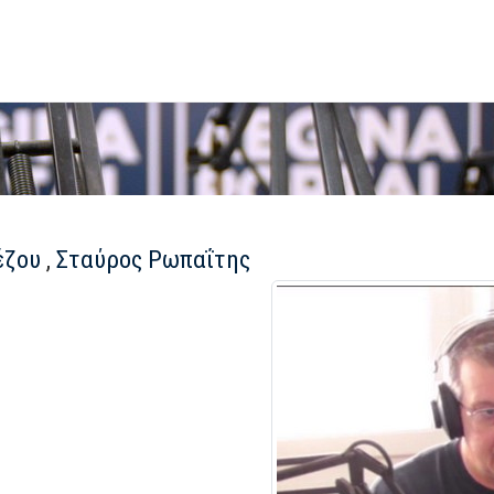
έζου
,
Σταύρος Ρωπαΐτης