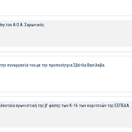
ey του Α.Ο.Α. Σαρωνικός.
 την συνεργασία του με την προπονήτρια Σβέτλα Βασίλεβα.
 τελευταία αγωνιστική της β’ φάσης των Κ-16 των κοριτσιών της ΕΣΠΕΔΑ.