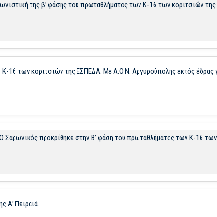
 αγωνιστική της β’ φάσης του πρωταθλήματος των Κ-16 των κοριτσιών τη
ν Κ-16 των κοριτσιών της ΕΣΠΕΔΑ. Με Α.Ο.Ν. Αργυρούπολης εκτός έδρας 
. Ο Σαρωνικός προκρίθηκε στην Β’ φάση του πρωταθλήματος των Κ-16 τω
ης Α’ Πειραιά.