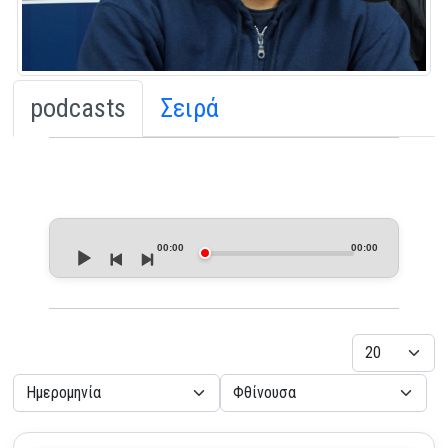
podcasts
Σειρά
Audio
Player
00:00
00:00
Εμφάνιση
- Επιλέξτε Ταξινόμηση -
- Επιλέξτε Κατεύθυνση -