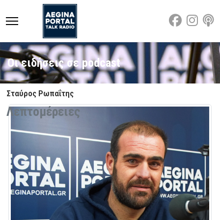
Οι ειδήσεις σε podcast
Σταύρος Ρωπαΐτης
Λεπτομέρειες