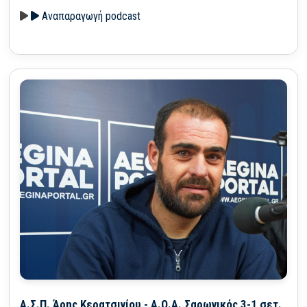
Αναπαραγωγή podcast
Α.Σ.Π. Άρης Κερατσινίου - Α.Ο.Α. Σαρωνικός 3-1 σετ.