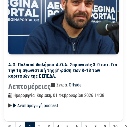
Α.Ο. Παλαιού Φαλήρου-Α.Ο.Α. Σαρωνικός 3-0 σετ. Για
την 1η αγωνιστική της β’ φάση των Κ-18 των
κοριτσιών της ΕΣΠΕΔΑ.
Σειρά:
Offside
Λεπτομέρειες
Ημερομηνία: Κυριακή, 01 Φεβρουαρίου 2026 14:38
Αναπαραγωγή podcast
1
2
3
4
5
6
7
8
9
10