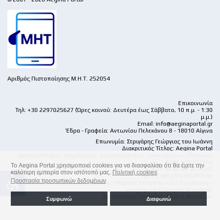
Αριθμός Πιστοποίησης Μ.Η.Τ. 252054
Επικοινωνία
Τηλ: +30 2297025627 (Ώρες κοινού: Δευτέρα έως Σάββατο, 10 π.μ. - 1:30
μ.μ.)
Email:
info@aeginaportal.gr
Έδρα - Γραφεία: Αντωνίου Πελεκάνου 8 - 18010 Αίγινα
Επωνυμία: Στριγάρης Γεώργιος του Ιωάννη
Διακριτικός Τίτλος: Aegina Portal
Δραστηριότητες επιχείρησης: Δραστηριότητες πρακτορείων ειδήσεων.
ΑΦΜ: 035712365
Το Aegina Portal χρησιμοποιεί cookies για να διασφαλίσει ότι θα έχετε την
ΔΟΥ: ΚΕΦΟΔΕ ΑΤΤΙΚΗΣ
καλύτερη εμπειρία στον ιστότοπό μας.
Πολιτική cookies
accessible
Αρ. Γ.Ε.ΜΗ 095086209000
Προστασία προσωπικών δεδομένων
Ιδιοκτησία / Δικαιούχος Domain / Νομικός Εκπρόσωπος/ Διεύθυνση /
Διαχείριση: Γεώργιος Στριγάρης
Διευθύντρια Σύνταξης: Μαρία Μαλτέζου
Συμφωνώ
Διαφωνώ