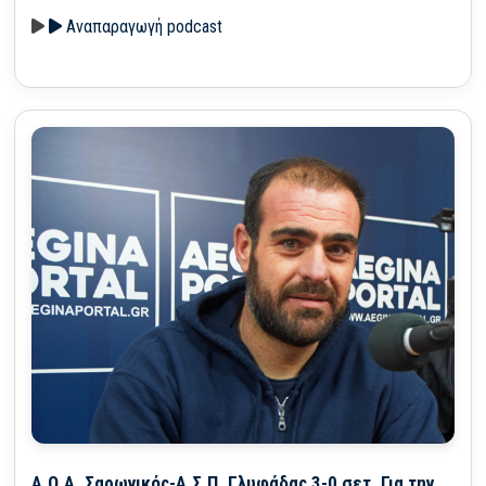
Αναπαραγωγή podcast
Α.Ο.Α. Σαρωνικός-Α.Σ.Π. Γλυφάδας 3-0 σετ. Για την