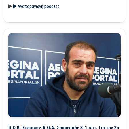
Αναπαραγωγή podcast
Π.Ο.Κ. Έσπερος-Α.Ο.Α. Σαρωνικός 3-1 σετ. Για την 2η