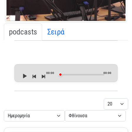
podcasts
Σειρά
Audio
Player
00:00
00:00
Εμφάνιση
- Επιλέξτε Ταξινόμηση -
- Επιλέξτε Κατεύθυνση -