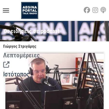
Οι ειδήσεις σε podcast
Γιώργος Στριγάρης
Λεπτομέρειες
Ιστότοπος