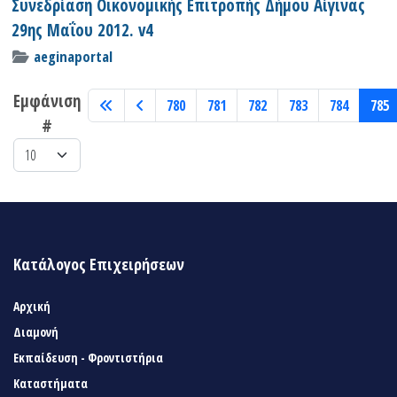
Συνεδρίαση Οικονομικής Επιτροπής Δήμου Αίγινας
29ης Μαΐου 2012. v4
aeginaportal
Εμφάνιση
780
781
782
783
784
785
#
Κατάλογος Επιχειρήσεων
Αρχική
Διαμονή
Εκπαίδευση - Φροντιστήρια
Καταστήματα