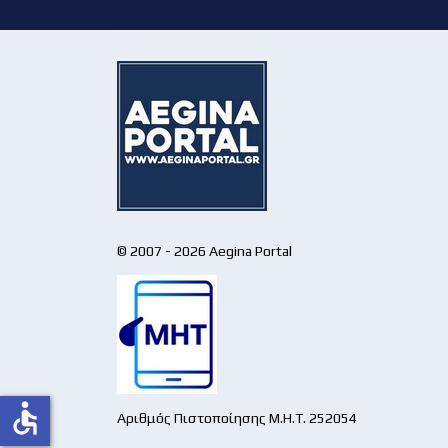
© 2007 - 2026 Aegina Portal
accessible
Αριθμός Πιστοποίησης Μ.Η.Τ. 252054