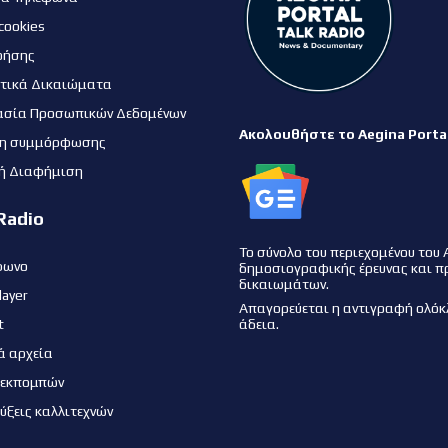
cookies
ρήσης
τικά Δικαιώματα
ασία Προσωπικών Δεδομένων
Ακολουθήστε το Aegina Porta
η συμμόρφωσης
ή Διαφήμιση
Radio
Το σύνολο του περιεχομένου του 
φωνο
δημοσιογραφικής έρευνας και π
δικαιωμάτων.
layer
Απαγορεύεται η αντιγραφή ολόκ
t
άδεια.
ά αρχεία
 εκπομπών
εύξεις καλλιτεχνών