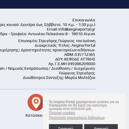
Επικοινωνία
ες κοινού: Δευτέρα έως Σάββατο, 10 π.μ. - 1:30 μ.μ.)
Email:
info@aeginaportal.gr
δρα - Γραφεία: Αντωνίου Πελεκάνου 8 - 18010 Αίγινα
Επωνυμία: Στριγάρης Γεώργιος του Ιωάννη
Διακριτικός Τίτλος: Aegina Portal
ιχείρησης: Δραστηριότητες πρακτορείων ειδήσεων.
ΑΦΜ: 035712365
ΔΟΥ: ΚΕΦΟΔΕ ΑΤΤΙΚΗΣ
Αρ. Γ.Ε.ΜΗ 095086209000
ain / Νομικός Εκπρόσωπος/ Διεύθυνση / Διαχείριση:
Γεώργιος Στριγάρης
Διευθύντρια Σύνταξης: Μαρία Μαλτέζου
Το Aegina Portal χρησιμοποιεί cookies για να
διασφαλίσει ότι θα έχετε την καλύτερη
εμπειρία στον ιστότοπό μας.
Πολιτική cookies
Κατασκευή και Φιλοξενία Ιστοσελίδας
Προστασία προσωπικών δεδομένων
Internet Studio - Αίγινα
Συμφωνώ
Διαφωνώ