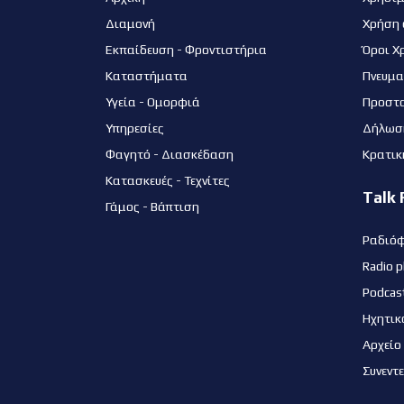
Διαμονή
Χρήση 
Εκπαίδευση - Φροντιστήρια
Όροι Χ
Καταστήματα
Πνευμα
Υγεία - Ομορφιά
Προστ
Υπηρεσίες
Δήλωσ
Φαγητό - Διασκέδαση
Κρατικ
Κατασκευές - Τεχνίτες
Talk 
Γάμος - Βάπτιση
Ραδιό
Radio p
Podcas
Ηχητικ
Αρχείο
Συνεντ