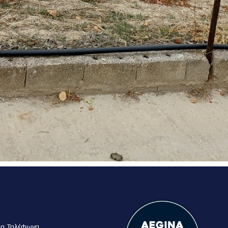
μα Τηλέφωνα