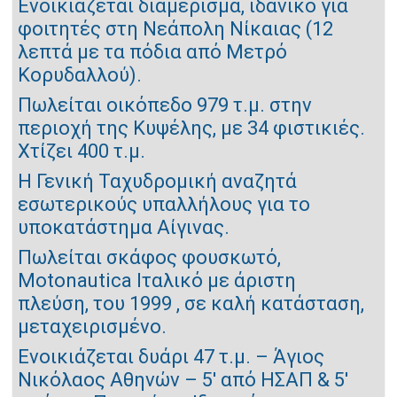
Ενοικιάζεται διαμέρισμα, ιδανικο για
φοιτητές στη Νεάπολη Νίκαιας (12
λεπτά με τα πόδια από Μετρό
Κορυδαλλού).
Πωλείται οικόπεδο 979 τ.μ. στην
περιοχή της Κυψέλης, με 34 φιστικιές.
Χτίζει 400 τ.μ.
Η Γενική Ταχυδρομική αναζητά
εσωτερικούς υπαλλήλους για το
υποκατάστημα Αίγινας.
Πωλείται σκάφος φουσκωτό,
Motonautica Ιταλικό με άριστη
πλεύση, του 1999 , σε καλή κατάσταση,
μεταχειρισμένο.
Ενοικιάζεται δυάρι 47 τ.μ. – Άγιος
Νικόλαος Αθηνών – 5' από ΗΣΑΠ & 5'