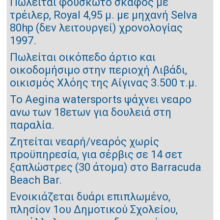
Πωλείται φουσκωτό σκάφος με
τρέιλερ, Royal 4,95 μ. με μηχανή Selva
80hp (δεν λειτουργεί) χρονολογίας
1997.
Πωλείται οικόπεδο άρτιο και
οικοδομήσιμο στην περιοχή Λιβάδι,
οικισμός Χλόης της Αίγινας 3.500 τ.μ.
Το Aegina watersports ψάχνει νεαρο
ανω των 18ετων για δουλειά στη
παραλία.
Ζητείται νεαρή/νεαρός χωρίς
προϋπηρεσία, για σέρβις σε 14 σετ
ξαπλώστρες (30 άτομα) στο Barracuda
Beach Bar.
Ενοικιάζεται δυάρι επιπλωμένο,
πλησίον 1ου Δημοτικού Σχολείου,