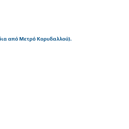
όδια από Μετρό Κορυδαλλού).