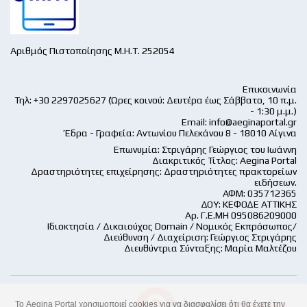
Αριθμός Πιστοποίησης Μ.Η.Τ. 252054
Επικοινωνία
Τηλ: +30 2297025627 (Ώρες κοινού: Δευτέρα έως Σάββατο, 10 π.μ.
- 1:30 μ.μ.)
Email:
info@aeginaportal.gr
Έδρα - Γραφεία: Αντωνίου Πελεκάνου 8 - 18010 Αίγινα
Επωνυμία: Στριγάρης Γεώργιος του Ιωάννη
Διακριτικός Τίτλος: Aegina Portal
Δραστηριότητες επιχείρησης: Δραστηριότητες πρακτορείων
ειδήσεων.
ΑΦΜ: 035712365
ΔΟΥ: ΚΕΦΟΔΕ ΑΤΤΙΚΗΣ
Αρ. Γ.Ε.ΜΗ 095086209000
Ιδιοκτησία / Δικαιούχος Domain / Νομικός Εκπρόσωπος/
Διεύθυνση / Διαχείριση: Γεώργιος Στριγάρης
Διευθύντρια Σύνταξης: Μαρία Μαλτέζου
Το Aegina Portal χρησιμοποιεί cookies για να διασφαλίσει ότι θα έχετε την