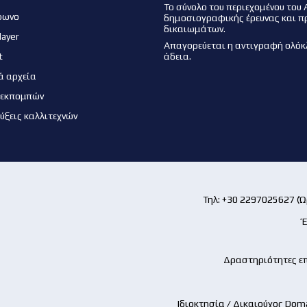
Το σύνολο του περιεχομένου του 
φωνο
δημοσιογραφικής έρευνας και π
δικαιωμάτων.
layer
Απαγορεύεται η αντιγραφή ολόκ
t
άδεια.
ά αρχεία
 εκπομπών
εύξεις καλλιτεχνών
Τηλ: +30 2297025627 (Ώρ
Έ
Δραστηριότητες επ
Ιδιοκτησία / Δικαιούχος Dom