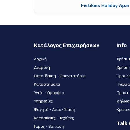
Fistikies Holiday Apa
Κατάλογος Επιχειρήσεων
Info
Αρχική
Χρήσι
Διαμονή
Χρήση 
Εκπαίδευση - Φροντιστήρια
Όροι Χ
Καταστήματα
Πνευμα
Υγεία - Ομορφιά
Προστ
Υπηρεσίες
Δήλωσ
Φαγητό - Διασκέδαση
Κρατικ
Κατασκευές - Τεχνίτες
Talk 
Γάμος - Βάπτιση