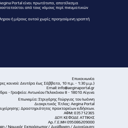
Aegina Portal είναι πρωτότυπο, αποτέλεσμα
ροστατεύεται από τους νόμους περί πνευματικών
ληρου ή μέρους αυτού χωρίς προηγούμενη γραπτή
Επικοινωνία
ες κοινού: Δευτέρα έως Σάββατο, 10 π.μ. - 1:30 μ.μ.)
Email:
info@aeginaportal.gr
δρα - Γραφεία: Αντωνίου Πελεκάνου 8 - 18010 Αίγινα
Επωνυμία: Στριγάρης Γεώργιος του Ιωάννη
Διακριτικός Τίτλος: Aegina Portal
ιχείρησης: Δραστηριότητες πρακτορείων ειδήσεων.
ΑΦΜ: 035712365
ΔΟΥ: ΚΕΦΟΔΕ ΑΤΤΙΚΗΣ
Αρ. Γ.Ε.ΜΗ 095086209000
ain / Νομικός Εκπρόσωπος/ Διεύθυνση / Διαχείριση: