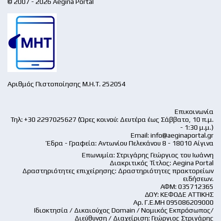
© 2007 - 2026 Aegina Portal
Αριθμός Πιστοποίησης Μ.Η.Τ. 252054
Επικοινωνία
Τηλ: +30 2297025627 (Ώρες κοινού: Δευτέρα έως Σάββατο, 10 π.μ.
- 1:30 μ.μ.)
Email:
info@aeginaportal.gr
Έδρα - Γραφεία: Αντωνίου Πελεκάνου 8 - 18010 Αίγινα
Επωνυμία: Στριγάρης Γεώργιος του Ιωάννη
Διακριτικός Τίτλος: Aegina Portal
Δραστηριότητες επιχείρησης: Δραστηριότητες πρακτορείων
ειδήσεων.
ΑΦΜ: 035712365
ΔΟΥ: ΚΕΦΟΔΕ ΑΤΤΙΚΗΣ
Αρ. Γ.Ε.ΜΗ 095086209000
Ιδιοκτησία / Δικαιούχος Domain / Νομικός Εκπρόσωπος/
Διεύθυνση / Διαχείριση: Γεώργιος Στριγάρης