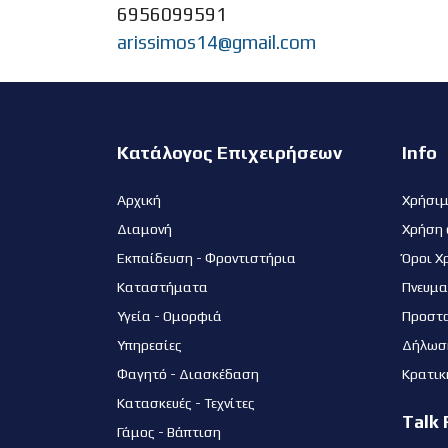
6956099591
arissimos14@gmail.com
Κατάλογος Επιχειρήσεων
Info
Αρχική
Χρήσι
Διαμονή
Χρήση 
Εκπαίδευση - Φροντιστήρια
Όροι Χ
Καταστήματα
Πνευμα
Υγεία - Ομορφιά
Προστ
Υπηρεσίες
Δήλωσ
Φαγητό - Διασκέδαση
Κρατικ
Κατασκευές - Τεχνίτες
Talk 
Γάμος - Βάπτιση