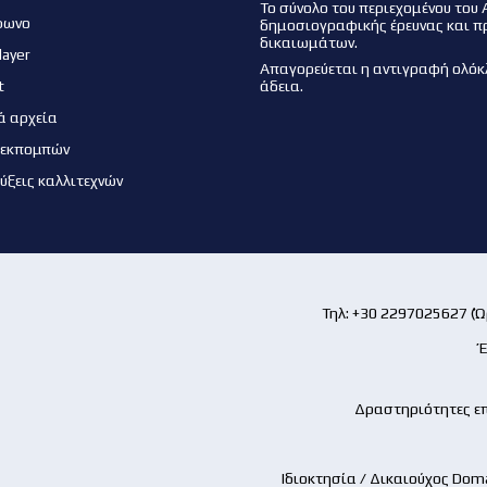
Το σύνολο του περιεχομένου του 
φωνο
δημοσιογραφικής έρευνας και π
δικαιωμάτων.
layer
Απαγορεύεται η αντιγραφή ολόκ
t
άδεια.
ά αρχεία
 εκπομπών
εύξεις καλλιτεχνών
Τηλ: +30 2297025627 (Ώρ
Έ
Δραστηριότητες επ
Ιδιοκτησία / Δικαιούχος Dom