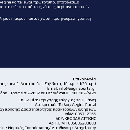
Aegina Portal είναι πρωτότυπο, αποτέλεσμα
ροστατεύεται από τους νόμους περί πνευματικών
ληρου ή μέρους αυτού χωρίς προηγούμενη γραπτή
Επικοινωνία
ες κοινού: Δευτέρα έως Σάββατο, 10 π.μ. - 1:30 μ.μ.)
Email:
info@aeginaportal.gr
δρα - Γραφεία: Αντωνίου Πελεκάνου 8 - 18010 Αίγινα
Επωνυμία: Στριγάρης Γεώργιος του Ιωάννη
Διακριτικός Τίτλος: Aegina Portal
ιχείρησης: Δραστηριότητες πρακτορείων ειδήσεων.
ΑΦΜ: 035712365
ΔΟΥ: ΚΕΦΟΔΕ ΑΤΤΙΚΗΣ
Αρ. Γ.Ε.ΜΗ 095086209000
ain / Νομικός Εκπρόσωπος/ Διεύθυνση / Διαχείριση: