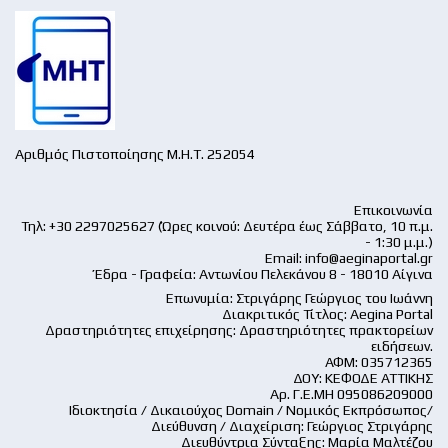
Αριθμός Πιστοποίησης Μ.Η.Τ. 252054
Επικοινωνία
Τηλ: +30 2297025627 (Ώρες κοινού: Δευτέρα έως Σάββατο, 10 π.μ.
- 1:30 μ.μ.)
Email:
info@aeginaportal.gr
Έδρα - Γραφεία: Αντωνίου Πελεκάνου 8 - 18010 Αίγινα
Επωνυμία: Στριγάρης Γεώργιος του Ιωάννη
Διακριτικός Τίτλος: Aegina Portal
Δραστηριότητες επιχείρησης: Δραστηριότητες πρακτορείων
ειδήσεων.
ΑΦΜ: 035712365
ΔΟΥ: ΚΕΦΟΔΕ ΑΤΤΙΚΗΣ
Αρ. Γ.Ε.ΜΗ 095086209000
Ιδιοκτησία / Δικαιούχος Domain / Νομικός Εκπρόσωπος/
Διεύθυνση / Διαχείριση: Γεώργιος Στριγάρης
Διευθύντρια Σύνταξης: Μαρία Μαλτέζου