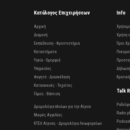
Κατάλογος Επιχειρήσεων
Info
Αρχική
Χρήσιμ
Διαμονή
Χρήση 
Εκπαίδευση - Φροντιστήρια
Όροι Χ
Καταστήματα
Πνευματ
Υγεία - Ομορφιά
Προστα
Υπηρεσίες
Δήλωση
Φαγητό - Διασκέδαση
Κρατική
Κατασκευές - Τεχνίτες
Talk 
Γάμος - Βάπτιση
Ραδιόφ
Δρομολόγια πλοίων για την Αίγινα
Radio p
Μικρές Αγγελίες
Podcas
ΚΤΕΛ Αίγινας - Δρομολόγια Λεωφορείων
Ηχητικά