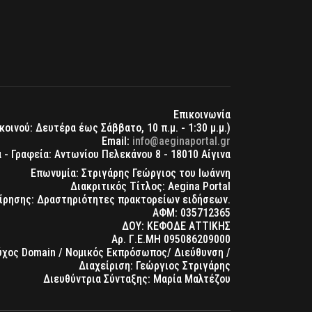
Επικοινωνία
οινού: Δευτέρα έως Σάββατο, 10 π.μ. - 1:30 μ.μ.)
Email:
info@aeginaportal.gr
 - Γραφεία: Αντωνίου Πελεκάνου 8 - 18010 Αίγινα
Επωνυμία: Στριγάρης Γεώργιος του Ιωάννη
Διακριτικός Τίτλος: Aegina Portal
ίρησης: Δραστηριότητες πρακτορείων ειδήσεων.
ΑΦΜ: 035712365
ΔΟΥ: ΚΕΦΟΔΕ ΑΤΤΙΚΗΣ
Αρ. Γ.Ε.ΜΗ 095086209000
ούχος Domain / Νομικός Εκπρόσωπος/ Διεύθυνση /
Διαχείριση: Γεώργιος Στριγάρης
Διευθύντρια Σύνταξης: Μαρία Μαλτέζου