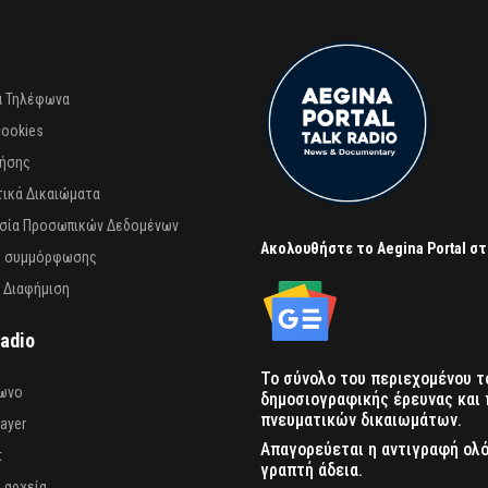
α Τηλέφωνα
cookies
ρήσης
ικά Δικαιώματα
σία Προσωπικών Δεδομένων
Ακολουθήστε το Aegina Portal σ
 συμμόρφωσης
 Διαφήμιση
Radio
Το σύνολο του περιεχομένου τ
ωνο
δημοσιογραφικής έρευνας και 
πνευματικών δικαιωμάτων.
layer
Απαγορεύεται η αντιγραφή ολ
t
γραπτή άδεια.
 αρχεία