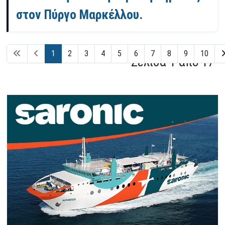
στον Πύργο Μαρκέλλου.
1
2
3
4
5
6
7
8
9
10
Σελίδα 1 από 17