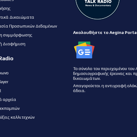
ρήσης
τικά Δικαιώματα
ασία Προσωπικών Δεδομένων
Ακολουθήστε το Aegina Porta
η συμμόρφωσης
ή Διαφήμιση
Radio
Το σύνολο του περιεχομένου του 
φωνο
δημοσιογραφικής έρευνας και π
δικαιωμάτων.
layer
Απαγορεύεται η αντιγραφή ολόκ
t
άδεια.
ά αρχεία
 εκπομπών
εύξεις καλλιτεχνών