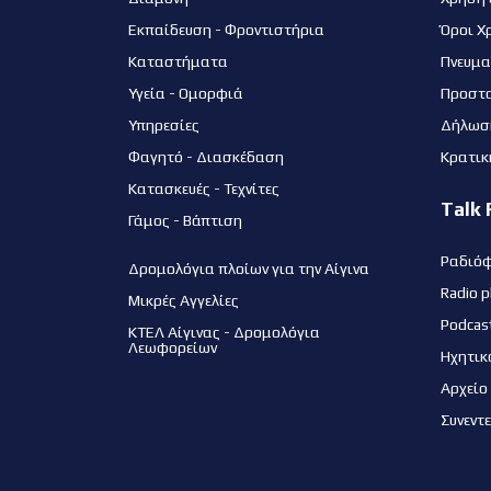
Εκπαίδευση - Φροντιστήρια
Όροι Χ
Καταστήματα
Πνευμα
Υγεία - Ομορφιά
Προστ
Υπηρεσίες
Δήλωσ
Φαγητό - Διασκέδαση
Κρατικ
Κατασκευές - Τεχνίτες
Talk 
Γάμος - Βάπτιση
Ραδιό
Δρομολόγια πλοίων για την Αίγινα
Radio p
Μικρές Αγγελίες
Podcas
ΚΤΕΛ Αίγινας - Δρομολόγια
Λεωφορείων
Ηχητικ
Αρχείο
Συνεντ