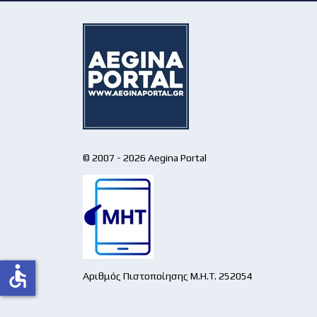
© 2007 - 2026 Aegina Portal
accessible
Αριθμός Πιστοποίησης Μ.Η.Τ. 252054