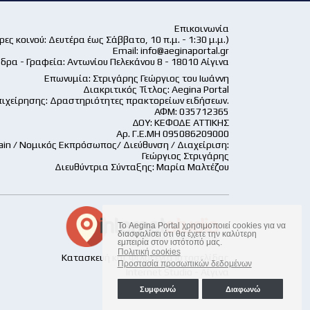
Επικοινωνία
ες κοινού: Δευτέρα έως Σάββατο, 10 π.μ. - 1:30 μ.μ.)
Email:
info@aeginaportal.gr
δρα - Γραφεία: Αντωνίου Πελεκάνου 8 - 18010 Αίγινα
Επωνυμία: Στριγάρης Γεώργιος του Ιωάννη
Διακριτικός Τίτλος: Aegina Portal
ιχείρησης: Δραστηριότητες πρακτορείων ειδήσεων.
ΑΦΜ: 035712365
ΔΟΥ: ΚΕΦΟΔΕ ΑΤΤΙΚΗΣ
Αρ. Γ.Ε.ΜΗ 095086209000
ain / Νομικός Εκπρόσωπος/ Διεύθυνση / Διαχείριση:
Γεώργιος Στριγάρης
Διευθύντρια Σύνταξης: Μαρία Μαλτέζου
Το Aegina Portal χρησιμοποιεί cookies για να
διασφαλίσει ότι θα έχετε την καλύτερη
εμπειρία στον ιστότοπό μας.
Πολιτική cookies
Κατασκευή και Φιλοξενία Ιστοσελίδας
Προστασία προσωπικών δεδομένων
Internet Studio - Αίγινα
Συμφωνώ
Διαφωνώ