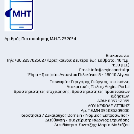
Αριθμός Πιστοποίησης Μ.Η.Τ. 252054
Επικοινωνία
Τηλ: +30 2297025627 (Ώρες κοινού: Δευτέρα έως Σάββατο, 10 π.μ.
- 1:30 μ.μ.)
Email:
info@aeginaportal.gr
Έδρα - Γραφεία: Αντωνίου Πελεκάνου 8 - 18010 Αίγινα
Επωνυμία: Στριγάρης Γεώργιος του Ιωάννη
Διακριτικός Τίτλος: Aegina Portal
Δραστηριότητες επιχείρησης: Δραστηριότητες πρακτορείων
ειδήσεων.
ΑΦΜ: 035712365
ΔΟΥ: ΚΕΦΟΔΕ ΑΤΤΙΚΗΣ
Αρ. Γ.Ε.ΜΗ 095086209000
Ιδιοκτησία / Δικαιούχος Domain / Νομικός Εκπρόσωπος/
Διεύθυνση / Διαχείριση: Γεώργιος Στριγάρης
Διευθύντρια Σύνταξης: Μαρία Μαλτέζου