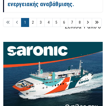
ενεργειακής αναβάθμισης.
1
2
3
4
5
6
7
8
Σελίδα 1 από 8