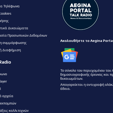
μα Τηλέφωνα
cookies
ρήσης
τικά Δικαιώματα
ασία Προσωπικών Δεδομένων
Ακολουθήστε το Aegina Porta
η συμμόρφωσης
ή Διαφήμιση
Radio
Το σύνολο του περιεχομένου του 
φωνο
δημοσιογραφικής έρευνας και π
δικαιωμάτων.
layer
Απαγορεύεται η αντιγραφή ολόκ
t
άδεια.
ά αρχεία
 εκπομπών
εύξεις καλλιτεχνών