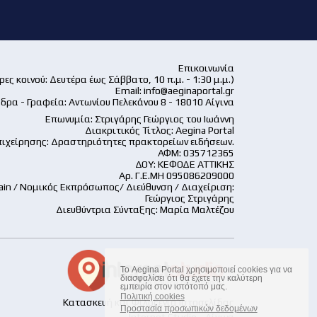
Επικοινωνία
ες κοινού: Δευτέρα έως Σάββατο, 10 π.μ. - 1:30 μ.μ.)
Email:
info@aeginaportal.gr
δρα - Γραφεία: Αντωνίου Πελεκάνου 8 - 18010 Αίγινα
Επωνυμία: Στριγάρης Γεώργιος του Ιωάννη
Διακριτικός Τίτλος: Aegina Portal
ιχείρησης: Δραστηριότητες πρακτορείων ειδήσεων.
ΑΦΜ: 035712365
ΔΟΥ: ΚΕΦΟΔΕ ΑΤΤΙΚΗΣ
Αρ. Γ.Ε.ΜΗ 095086209000
ain / Νομικός Εκπρόσωπος/ Διεύθυνση / Διαχείριση:
Γεώργιος Στριγάρης
Διευθύντρια Σύνταξης: Μαρία Μαλτέζου
Το Aegina Portal χρησιμοποιεί cookies για να
διασφαλίσει ότι θα έχετε την καλύτερη
εμπειρία στον ιστότοπό μας.
Πολιτική cookies
Κατασκευή και Φιλοξενία Ιστοσελίδας
Προστασία προσωπικών δεδομένων