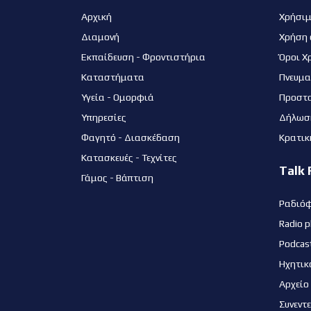
Αρχική
Χρήσι
Διαμονή
Χρήση 
Εκπαίδευση - Φροντιστήρια
Όροι Χ
Καταστήματα
Πνευμα
Υγεία - Ομορφιά
Προστ
Υπηρεσίες
Δήλωσ
Φαγητό - Διασκέδαση
Κρατικ
Κατασκευές - Τεχνίτες
Talk 
Γάμος - Βάπτιση
Ραδιό
Radio p
Podcas
Ηχητικ
Αρχείο
Συνεντ