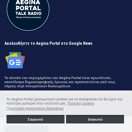
Ακολουθήστε το Aegina Portal στο Google News
Το σύνολο του περιεχομένου του Aegina Portal είναι πρωτότυπο,
αποτέλεσμα δημοσιογραφικής έρευνας και προστατεύεται από τους
νόμους περί πνευματικών δικαιωμάτων.
Απαγορεύεται η αντιγραφή ολόκληρου ή μέρους αυτού χωρίς προηγούμενη
γραπτή άδεια.
Το Aegina Portal χρησιμοποιεί cookies για να διασφαλίσει ότι θα έχετε την
καλύτερη εμπειρία στον ιστότοπό μας.
Πολιτική cookies
accessible
Προστασία προσωπικών δεδομένων
Συμφωνώ
Διαφωνώ