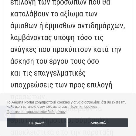
επιλογή των προσώπων που θα
καταλάβουν το αξίωμα των
άμισθων ή έμμισθων αντιδημάρχων,
λαμβάνοντας υπόψη τόσο τις
ανάγκες που προκύπτουν κατά την
άσκηση του έργου τους όσο
και τις επαγγελματικές
υποχρεώσεις των προς επιλογή
προσώπων.
Το Aegina Portal χρησιμοποιεί cookies για να διασφαλίσει ότι θα έχετε την
Ως αντιδήμαρχοι μπορούν να
καλύτερη εμπειρία στον ιστότοπό μας.
Πολιτική cookies
accessible
Προστασία προσωπικών δεδομένων
οριστούν δημοτικοί σύμβουλοι
Συμφωνώ
Διαφωνώ
αποκλειστικά από την παράταξη