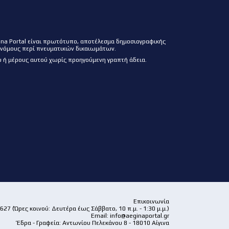
ina Portal είναι πρωτότυπο, αποτέλεσμα δημοσιογραφικής
 νόμους περί πνευματικών δικαιωμάτων.
 ή μέρους αυτού χωρίς προηγούμενη γραπτή άδεια.
Επικοινωνία
27 (Ώρες κοινού: Δευτέρα έως Σάββατο, 10 π.μ. - 1:30 μ.μ.)
Email:
info@aeginaportal.gr
Έδρα - Γραφεία: Αντωνίου Πελεκάνου 8 - 18010 Αίγινα