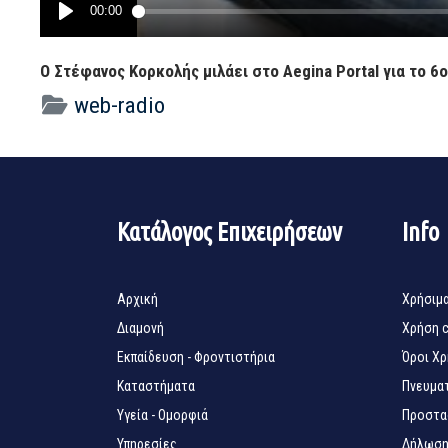
Ο Στέφανος Κορκολής μιλάει στο Aegina Portal για το 6
web-radio
Κατάλογος Επιχειρήσεων
Info
Αρχική
Χρήσιμ
Διαμονή
Χρήση 
Εκπαίδευση - Φροντιστήρια
Όροι Χ
Καταστήματα
Πνευματ
Υγεία - Ομορφιά
Προστα
Υπηρεσίες
Δήλωση