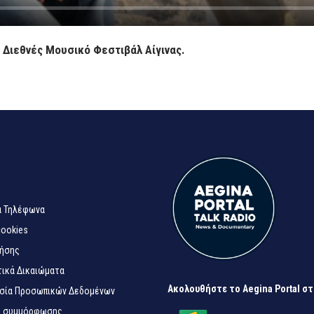
ο Διεθνές Μουσικό Φεστιβάλ Αίγινας.
α Τηλέφωνα
cookies
ρήσης
ικά Δικαιώματα
Ακολουθήστε το Aegina Portal σ
σία Προσωπικών Δεδομένων
 συμμόρφωσης