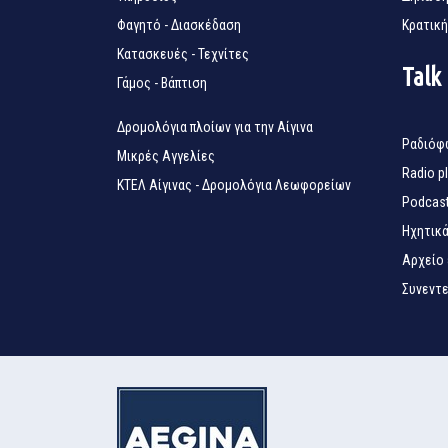
Φαγητό - Διασκέδαση
Κρατική
Κατασκευές - Τεχνίτες
Talk
Γάμος - Βάπτιση
Δρομολόγια πλοίων για την Αίγινα
Ραδιόφ
Μικρές Αγγελίες
Radio p
ΚΤΕΛ Αίγινας - Δρομολόγια Λεωφορείων
Podcas
Ηχητικά
Αρχείο
Συνεντε