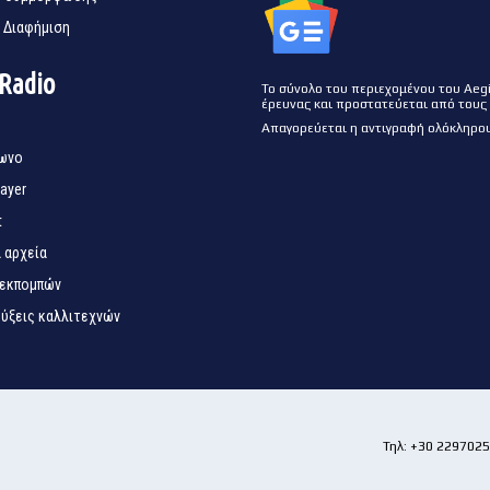
 Διαφήμιση
 Radio
Το σύνολο του περιεχομένου του Aeg
έρευνας και προστατεύεται από τους
Απαγορεύεται η αντιγραφή ολόκληρου
ωνο
layer
t
 αρχεία
 εκπομπών
ύξεις καλλιτεχνών
Τηλ: +30 22970256