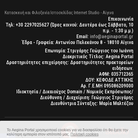
Κατασκευή και Φιλοξενία Ιστοσελίδας Internet Studio - Αίγινα
Επικοινωνία
Τηλ: +30 2297025627 (Ώρες κοινού: Δευτέρα έως Σάββατο, 10
π.μ. - 1:30 μ.μ.)
Email:
info@aeginaportal.gr
Έδρα - Γραφεία: Αντωνίου Πελεκάνου 8 - 18010 Αίγινα
Επωνυμία: Στριγάρης Γεώργιος του Ιωάννη
Διακριτικός Τίτλος: Aegina Portal
Δραστηριότητες επιχείρησης: Δραστηριότητες πρακτορείων
ειδήσεων.
ΑΦΜ: 035712365
ΔΟΥ: ΚΕΦΟΔΕ ΑΤΤΙΚΗΣ
Αρ. Γ.Ε.ΜΗ 095086209000
Ιδιοκτησία / Δικαιούχος Domain / Νομικός Εκπρόσωπος/
Διεύθυνση / Διαχείριση: Γεώργιος Στριγάρης
Διευθύντρια Σύνταξης: Μαρία Μαλτέζου
Το Aegina Portal χρησιμοποιεί cookies για να διασφαλίσει ότι θα έχετε την
καλύτερη εμπειρία στον ιστότοπό μας.
Πολιτική cookies