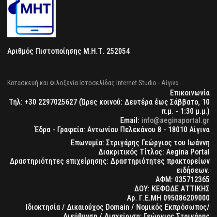
Αριθμός Πιστοποίησης Μ.Η.Τ. 252054
Κατασκευή και Φιλοξενία Ιστοσελίδας Internet Studio - Αίγινα
Επικοινωνία
Τηλ: +30 2297025627 (Ώρες κοινού: Δευτέρα έως Σάββατο, 10
π.μ. - 1:30 μ.μ.)
Email:
info@aeginaportal.gr
Έδρα - Γραφεία: Αντωνίου Πελεκάνου 8 - 18010 Αίγινα
Επωνυμία: Στριγάρης Γεώργιος του Ιωάννη
Διακριτικός Τίτλος: Aegina Portal
Δραστηριότητες επιχείρησης: Δραστηριότητες πρακτορείων
ειδήσεων.
ΑΦΜ: 035712365
ΔΟΥ: ΚΕΦΟΔΕ ΑΤΤΙΚΗΣ
Αρ. Γ.Ε.ΜΗ 095086209000
Ιδιοκτησία / Δικαιούχος Domain / Νομικός Εκπρόσωπος/
Διεύθυνση / Διαχείριση: Γεώργιος Στριγάρης