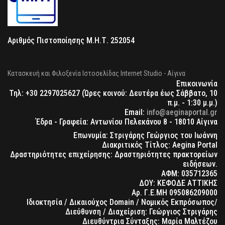
Αριθμός Πιστοποίησης Μ.Η.Τ. 252054
Κατασκευή και Φιλοξενία Ιστοσελίδας Internet Studio - Αίγινα
Επικοινωνία
Τηλ: +30 2297025627 (Ώρες κοινού: Δευτέρα έως Σάββατο, 10
π.μ. - 1:30 μ.μ.)
Email:
info@aeginaportal.gr
Έδρα - Γραφεία: Αντωνίου Πελεκάνου 8 - 18010 Αίγινα
Επωνυμία: Στριγάρης Γεώργιος του Ιωάννη
Διακριτικός Τίτλος: Aegina Portal
Δραστηριότητες επιχείρησης: Δραστηριότητες πρακτορείων
ειδήσεων.
ΑΦΜ: 035712365
ΔΟΥ: ΚΕΦΟΔΕ ΑΤΤΙΚΗΣ
Αρ. Γ.Ε.ΜΗ 095086209000
Ιδιοκτησία / Δικαιούχος Domain / Νομικός Εκπρόσωπος/
Διεύθυνση / Διαχείριση: Γεώργιος Στριγάρης
Διευθύντρια Σύνταξης: Μαρία Μαλτέζου