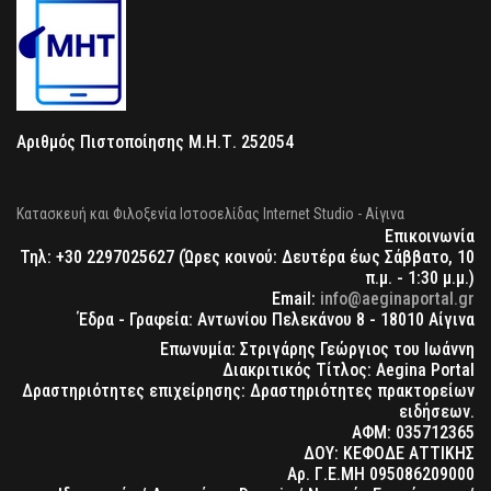
Αριθμός Πιστοποίησης Μ.Η.Τ. 252054
Κατασκευή και Φιλοξενία Ιστοσελίδας Internet Studio - Αίγινα
Επικοινωνία
Τηλ: +30 2297025627 (Ώρες κοινού: Δευτέρα έως Σάββατο, 10
π.μ. - 1:30 μ.μ.)
Email:
info@aeginaportal.gr
Έδρα - Γραφεία: Αντωνίου Πελεκάνου 8 - 18010 Αίγινα
Επωνυμία: Στριγάρης Γεώργιος του Ιωάννη
Διακριτικός Τίτλος: Aegina Portal
Δραστηριότητες επιχείρησης: Δραστηριότητες πρακτορείων
ειδήσεων.
ΑΦΜ: 035712365
ΔΟΥ: ΚΕΦΟΔΕ ΑΤΤΙΚΗΣ
Αρ. Γ.Ε.ΜΗ 095086209000