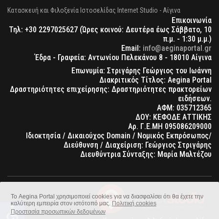
Κατασκευή και Φιλοξενία Ιστοσελίδας Internet Studio - Αίγινα
Επικοινωνία
Τηλ: +30 2297025627 (Ώρες κοινού: Δευτέρα έως Σάββατο, 10
π.μ. - 1:30 μ.μ.)
Email:
info@aeginaportal.gr
Έδρα - Γραφεία: Αντωνίου Πελεκάνου 8 - 18010 Αίγινα
Επωνυμία: Στριγάρης Γεώργιος του Ιωάννη
Διακριτικός Τίτλος: Aegina Portal
Δραστηριότητες επιχείρησης: Δραστηριότητες πρακτορείων
ειδήσεων.
ΑΦΜ: 035712365
ΔΟΥ: ΚΕΦΟΔΕ ΑΤΤΙΚΗΣ
Αρ. Γ.Ε.ΜΗ 095086209000
Ιδιοκτησία / Δικαιούχος Domain / Νομικός Εκπρόσωπος/
Διεύθυνση / Διαχείριση: Γεώργιος Στριγάρης
Διευθύντρια Σύνταξης: Μαρία Μαλτέζου
Το Aegina Portal χρησιμοποιεί cookies για να διασφαλίσει ότι θα έχετε την
καλύτερη εμπειρία στον ιστότοπό μας.
Πολιτική cookies
accessible
Προστασία προσωπικών δεδομένων