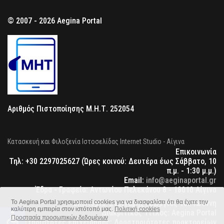
© 2007 - 2026 Aegina Portal
Αριθμός Πιστοποίησης Μ.Η.Τ. 252054
Κατασκευή και Φιλοξενία Ιστοσελίδας Internet Studio - Αίγινα
Επικοινωνία
Τηλ: +30 2297025627 (Ώρες κοινού: Δευτέρα έως Σάββατο, 10
π.μ. - 1:30 μ.μ.)
Email:
info@aeginaportal.gr
Έδρα - Γραφεία: Αντωνίου Πελεκάνου 8 - 18010 Αίγινα
Το Aegina Portal χρησιμοποιεί cookies για να διασφαλίσει ότι θα έχετε την
Επωνυμία: Στριγάρης Γεώργιος του Ιωάννη
καλύτερη εμπειρία στον ιστότοπό μας.
Πολιτική cookies
Διακριτικός Τίτλος: Aegina Portal
accessible
Προστασία προσωπικών δεδομένων
Δραστηριότητες επιχείρησης: Δραστηριότητες πρακτορείων