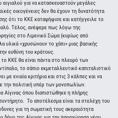
υ αιγιαλού για να κατασκευαστούν μεγάλες
αϊκές οικογένειες δεν θα έχουν τη δυνατότητα
σης ότι το ΚΚΕ καταψήφισε και κατήγγειλε το
γιαλό. Τέλος, ανέφερε πως λόγω της
ορηγίες στο Λιμενικό Σώμα (κυρίως από
λλα υλικά «χρυσώνουν το χάπι» μιας βασικής
την ευθύνη του κράτους.
το ΚΚΕ θα είναι πάντα στο πλευρό των
ντίπαλο, το σάπιο εκμεταλλευτικό καπιταλιστικό
 με ενιαία κριτήρια και στις 3 κάλπες και να
με την πολιτική υπέρ των μονοπωλίων.
μα Αίγινας όπου διαπιστώθηκε η πλήρης
ασυντήρητο. Το αποτέλεσμα είναι τα στελέχη του
νδυνες για τη σωματική τους ακεραιότητα
το δήμο της Αίγινας για την παραχώρηση νέου