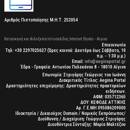
Αριθμός Πιστοποίησης Μ.Η.Τ. 252054
Κατασκευή και Φιλοξενία Ιστοσελίδας Internet Studio - Αίγινα
Επικοινωνία
Τηλ: +30 2297025627 (Ώρες κοινού: Δευτέρα έως Σάββατο, 10
π.μ. - 1:30 μ.μ.)
Email:
info@aeginaportal.gr
Έδρα - Γραφεία: Αντωνίου Πελεκάνου 8 - 18010 Αίγινα
Επωνυμία: Στριγάρης Γεώργιος του Ιωάννη
Διακριτικός Τίτλος: Aegina Portal
Δραστηριότητες επιχείρησης: Δραστηριότητες πρακτορείων
ειδήσεων.
ΑΦΜ: 035712365
ΔΟΥ: ΚΕΦΟΔΕ ΑΤΤΙΚΗΣ
Αρ. Γ.Ε.ΜΗ 095086209000
Ιδιοκτησία / Δικαιούχος Domain / Νομικός Εκπρόσωπος/
Διεύθυνση / Διαχείριση: Γεώργιος Στριγάρης
Διευθύντρια Σύνταξης: Μαρία Μαλτέζου