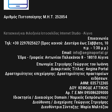
Αριθμός Πιστοποίησης Μ.Η.Τ. 252054
Κατασκευή και Φιλοξενία Ιστοσελίδας Internet Studio - Αίγινα
Επικοινωνία
Τηλ: +30 2297025627 (Ώρες κοινού: Δευτέρα έως Σάββατο, 10
π.μ. - 1:30 μ.μ.)
Email:
info@aeginaportal.gr
Έδρα - Γραφεία: Αντωνίου Πελεκάνου 8 - 18010 Αίγινα
Επωνυμία: Στριγάρης Γεώργιος του Ιωάννη
Διακριτικός Τίτλος: Aegina Portal
Δραστηριότητες επιχείρησης: Δραστηριότητες πρακτορείων
ειδήσεων.
ΑΦΜ: 035712365
ΔΟΥ: ΚΕΦΟΔΕ ΑΤΤΙΚΗΣ
Αρ. Γ.Ε.ΜΗ 095086209000
Ιδιοκτησία / Δικαιούχος Domain / Νομικός Εκπρόσωπος/
Διεύθυνση / Διαχείριση: Γεώργιος Στριγάρης
Διευθύντρια Σύνταξης: Μαρία Μαλτέζου