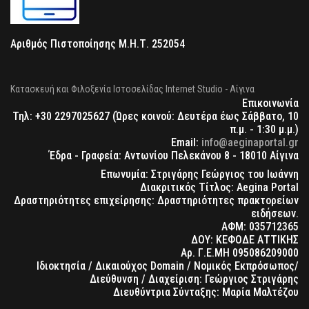
Αριθμός Πιστοποίησης Μ.Η.Τ. 252054
Κατασκευή και Φιλοξενία Ιστοσελίδας Internet Studio - Αίγινα
Επικοινωνία
Τηλ: +30 2297025627 (Ώρες κοινού: Δευτέρα έως Σάββατο, 10
π.μ. - 1:30 μ.μ.)
Email:
info@aeginaportal.gr
Έδρα - Γραφεία: Αντωνίου Πελεκάνου 8 - 18010 Αίγινα
Επωνυμία: Στριγάρης Γεώργιος του Ιωάννη
Διακριτικός Τίτλος: Aegina Portal
Δραστηριότητες επιχείρησης: Δραστηριότητες πρακτορείων
ειδήσεων.
ΑΦΜ: 035712365
ΔΟΥ: ΚΕΦΟΔΕ ΑΤΤΙΚΗΣ
Αρ. Γ.Ε.ΜΗ 095086209000
Ιδιοκτησία / Δικαιούχος Domain / Νομικός Εκπρόσωπος/
Διεύθυνση / Διαχείριση: Γεώργιος Στριγάρης
Διευθύντρια Σύνταξης: Μαρία Μαλτέζου