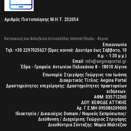
Αριθμός Πιστοποίησης Μ.Η.Τ. 252054
Κατασκευή και Φιλοξενία Ιστοσελίδας Internet Studio - Αίγινα
Επικοινωνία
Τηλ: +30 2297025627 (Ώρες κοινού: Δευτέρα έως Σάββατο, 10
π.μ. - 1:30 μ.μ.)
Email:
info@aeginaportal.gr
Έδρα - Γραφεία: Αντωνίου Πελεκάνου 8 - 18010 Αίγινα
Επωνυμία: Στριγάρης Γεώργιος του Ιωάννη
Διακριτικός Τίτλος: Aegina Portal
Δραστηριότητες επιχείρησης: Δραστηριότητες πρακτορείων
ειδήσεων.
ΑΦΜ: 035712365
ΔΟΥ: ΚΕΦΟΔΕ ΑΤΤΙΚΗΣ
Αρ. Γ.Ε.ΜΗ 095086209000
Ιδιοκτησία / Δικαιούχος Domain / Νομικός Εκπρόσωπος/
Διεύθυνση / Διαχείριση: Γεώργιος Στριγάρης
Διευθύντρια Σύνταξης: Μαρία Μαλτέζου