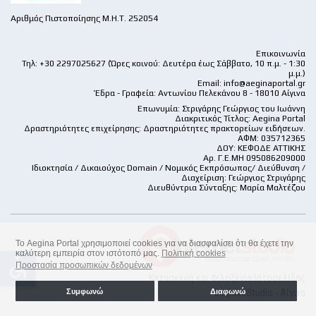
Αριθμός Πιστοποίησης Μ.Η.Τ. 252054
Επικοινωνία
Τηλ: +30 2297025627 (Ώρες κοινού: Δευτέρα έως Σάββατο, 10 π.μ. - 1:30
μ.μ.)
Email:
info@aeginaportal.gr
Έδρα - Γραφεία: Αντωνίου Πελεκάνου 8 - 18010 Αίγινα
Επωνυμία: Στριγάρης Γεώργιος του Ιωάννη
Διακριτικός Τίτλος: Aegina Portal
Δραστηριότητες επιχείρησης: Δραστηριότητες πρακτορείων ειδήσεων.
ΑΦΜ: 035712365
ΔΟΥ: ΚΕΦΟΔΕ ΑΤΤΙΚΗΣ
Αρ. Γ.Ε.ΜΗ 095086209000
Ιδιοκτησία / Δικαιούχος Domain / Νομικός Εκπρόσωπος/ Διεύθυνση /
Διαχείριση: Γεώργιος Στριγάρης
Διευθύντρια Σύνταξης: Μαρία Μαλτέζου
Το Aegina Portal χρησιμοποιεί cookies για να διασφαλίσει ότι θα έχετε την
καλύτερη εμπειρία στον ιστότοπό μας.
Πολιτική cookies
accessible
Προστασία προσωπικών δεδομένων
Κατασκευή και Φιλοξενία Ιστοσελίδας
Internet Studio - Αίγινα
Συμφωνώ
Διαφωνώ