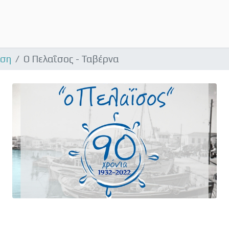
αση
Ο Πελαΐσος - Ταβέρνα