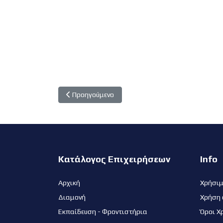
Προηγούμενο άρθρο: Μαριδάκι
Προηγούμενο
Κατάλογος Επιχειρήσεων
Info
Αρχική
Χρήσι
Διαμονή
Χρήση 
Εκπαίδευση - Φροντιστήρια
Όροι Χ