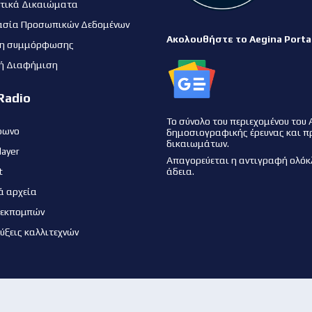
τικά Δικαιώματα
ασία Προσωπικών Δεδομένων
Ακολουθήστε το Aegina Porta
η συμμόρφωσης
ή Διαφήμιση
Radio
Το σύνολο του περιεχομένου του 
φωνο
δημοσιογραφικής έρευνας και π
δικαιωμάτων.
layer
Απαγορεύεται η αντιγραφή ολόκ
t
άδεια.
ά αρχεία
 εκπομπών
εύξεις καλλιτεχνών