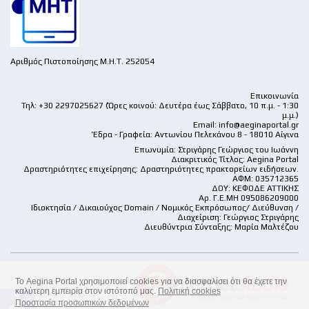
Αριθμός Πιστοποίησης Μ.Η.Τ. 252054
Επικοινωνία
Τηλ: +30 2297025627 (Ώρες κοινού: Δευτέρα έως Σάββατο, 10 π.μ. - 1:30
μ.μ.)
Email:
info@aeginaportal.gr
Έδρα - Γραφεία: Αντωνίου Πελεκάνου 8 - 18010 Αίγινα
Επωνυμία: Στριγάρης Γεώργιος του Ιωάννη
Διακριτικός Τίτλος: Aegina Portal
Δραστηριότητες επιχείρησης: Δραστηριότητες πρακτορείων ειδήσεων.
ΑΦΜ: 035712365
ΔΟΥ: ΚΕΦΟΔΕ ΑΤΤΙΚΗΣ
Αρ. Γ.Ε.ΜΗ 095086209000
Ιδιοκτησία / Δικαιούχος Domain / Νομικός Εκπρόσωπος/ Διεύθυνση /
Διαχείριση: Γεώργιος Στριγάρης
Διευθύντρια Σύνταξης: Μαρία Μαλτέζου
Το Aegina Portal χρησιμοποιεί cookies για να διασφαλίσει ότι θα έχετε την
καλύτερη εμπειρία στον ιστότοπό μας.
Πολιτική cookies
accessible
Προστασία προσωπικών δεδομένων