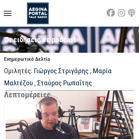
Οι ειδήσεις σε podcast
Ενημερωτικό Δελτίο
Ομιλητές:
Γιώργος Στριγάρης
,
Μαρία
Μαλτέζου
,
Σταύρος Ρωπαΐτης
Λεπτομέρειες