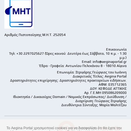
Αριθμός Πιστοποίησης Μ.Η.Τ. 252054
Επικοινωνία
Τηλ: +30 2297025627 (Ώρες κοινού: Δευτέρα έως Σάββατο, 10 π.μ. - 1:30
μ.μ.)
Email:
info@aeginaportal.gr
Έδρα - Γραφεία: Αντωνίου Πελεκάνου 8 - 18010 Αίγινα
Επωνυμία: Στριγάρης Γεώργιος του Ιωάννη
Διακριτικός Τίτλος: Aegina Portal
Δραστηριότητες επιχείρησης: Δραστηριότητες πρακτορείων ειδήσεων.
ΑΦΜ: 035712365
ΔΟΥ: ΚΕΦΟΔΕ ΑΤΤΙΚΗΣ
Αρ. Γ.Ε.ΜΗ 095086209000
Ιδιοκτησία / Δικαιούχος Domain / Νομικός Εκπρόσωπος/ Διεύθυνση /
Διαχείριση: Γεώργιος Στριγάρης
Διευθύντρια Σύνταξης: Μαρία Μαλτέζου
Το Aegina Portal χρησιμοποιεί cookies για να διασφαλίσει ότι θα έχετε την