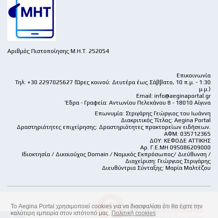
Αριθμός Πιστοποίησης Μ.Η.Τ. 252054
Επικοινωνία
Τηλ: +30 2297025627 (Ώρες κοινού: Δευτέρα έως Σάββατο, 10 π.μ. - 1:30
μ.μ.)
Email:
info@aeginaportal.gr
Έδρα - Γραφεία: Αντωνίου Πελεκάνου 8 - 18010 Αίγινα
Επωνυμία: Στριγάρης Γεώργιος του Ιωάννη
Διακριτικός Τίτλος: Aegina Portal
Δραστηριότητες επιχείρησης: Δραστηριότητες πρακτορείων ειδήσεων.
ΑΦΜ: 035712365
ΔΟΥ: ΚΕΦΟΔΕ ΑΤΤΙΚΗΣ
Αρ. Γ.Ε.ΜΗ 095086209000
Ιδιοκτησία / Δικαιούχος Domain / Νομικός Εκπρόσωπος/ Διεύθυνση /
Διαχείριση: Γεώργιος Στριγάρης
Διευθύντρια Σύνταξης: Μαρία Μαλτέζου
Το Aegina Portal χρησιμοποιεί cookies για να διασφαλίσει ότι θα έχετε την
καλύτερη εμπειρία στον ιστότοπό μας.
Πολιτική cookies