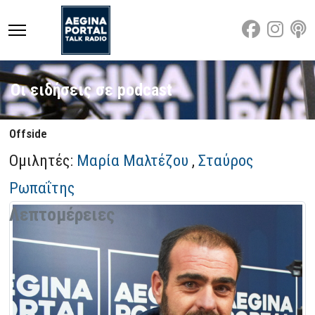
Οι ειδήσεις σε podcast
Offside
Ομιλητές:
Μαρία Μαλτέζου
,
Σταύρος
Ρωπαΐτης
Λεπτομέρειες