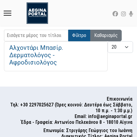
Εισάγετε μέρος του τίτλου.
Φίλτρο
Καθαρισμός
Εμφάνιση
Αλχοντάρι Μπασίρ.
Δερματολόγος -
Αφροδισιολόγος
Επικοινωνία
Τηλ: +30 2297025627 (Ώρες κοινού: Δευτέρα έως Σάββατο,
10 π.μ. - 1:30 μ.μ.)
Email:
info@aeginaportal.gr
Έδρα - Γραφεία: Αντωνίου Πελεκάνου 8 - 18010 Αίγινα
Επωνυμία: Στριγάρης Γεώργιος του Ιωάννη
Διακριτικός Τίτλος: Aegina Portal