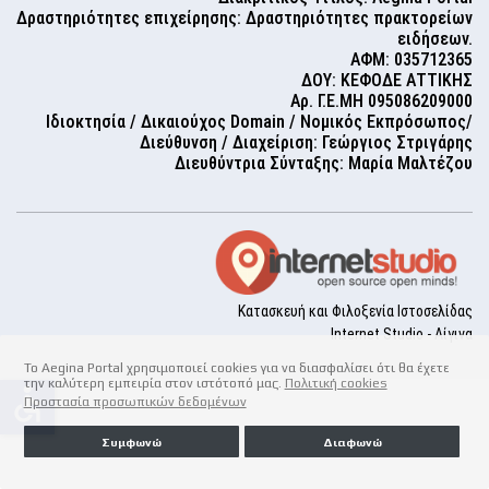
Δραστηριότητες επιχείρησης: Δραστηριότητες πρακτορείων
ειδήσεων.
ΑΦΜ: 035712365
ΔΟΥ: ΚΕΦΟΔΕ ΑΤΤΙΚΗΣ
Αρ. Γ.Ε.ΜΗ 095086209000
Ιδιοκτησία / Δικαιούχος Domain / Νομικός Εκπρόσωπος/
Διεύθυνση / Διαχείριση: Γεώργιος Στριγάρης
Διευθύντρια Σύνταξης: Μαρία Μαλτέζου
Κατασκευή και Φιλοξενία Ιστοσελίδας
Internet Studio - Αίγινα
Το Aegina Portal χρησιμοποιεί cookies για να διασφαλίσει ότι θα έχετε
την καλύτερη εμπειρία στον ιστότοπό μας.
Πολιτική cookies
accessible
Προστασία προσωπικών δεδομένων
Συμφωνώ
Διαφωνώ