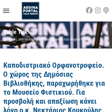
Table Talk
Εκπομπές από το studio του ραδιοφώνου του Aegina Portal
Featured
Καποδιστριακό Ορφανοτροφείο.
Ο χώρος της Δημόσιας
Βιβλιοθήκης, παραχωρήθηκε για
το Μουσείο Φιστικιού. Για
προσβολή και απαξίωση κάνει
λόγο ο κ. Νεκτάριος Κουκούλης.