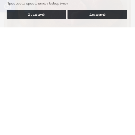
accessible
Προστασία προσωπικών δεδομένων
Συμφωνώ
Διαφωνώ