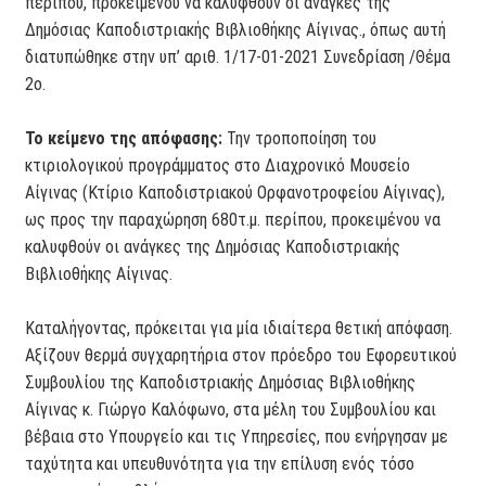
περίπου, προκειμένου να καλυφθούν οι ανάγκες της
Δημόσιας Καποδιστριακής Βιβλιοθήκης Αίγινας., όπως αυτή
διατυπώθηκε στην υπ’ αριθ. 1/17-01-2021 Συνεδρίαση /Θέμα
2ο.
Το κείμενο της απόφασης:
Την τροποποίηση του
κτιριολογικού προγράμματος στο Διαχρονικό Μουσείο
Αίγινας (Κτίριο Καποδιστριακού Ορφανοτροφείου Αίγινας),
ως προς την παραχώρηση 680τ.μ. περίπου, προκειμένου να
καλυφθούν οι ανάγκες της Δημόσιας Καποδιστριακής
Βιβλιοθήκης Αίγινας.
Καταλήγοντας, πρόκειται για μία ιδιαίτερα θετική απόφαση.
Αξίζουν θερμά συγχαρητήρια στον πρόεδρο του Εφορευτικού
Συμβουλίου της Καποδιστριακής Δημόσιας Βιβλιοθήκης
Αίγινας κ. Γιώργο Καλόφωνο, στα μέλη του Συμβουλίου και
βέβαια στο Υπουργείο και τις Υπηρεσίες, που ενήργησαν με
ταχύτητα και υπευθυνότητα για την επίλυση ενός τόσο