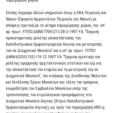
παραχώρηση χώρου.
Επίσης έγγραφα άλλων υπηρεσιών όπως η ΕΦΑ Πειραιώς και
Νήσων (Εφορεία Αρχαιοτήτων Πειραιώς και Νήσων) με
απόψεις σχετικά με το αίτημα παραχώρησης χώρου, την υπ’
αρ. πρωτ. ΥΠΠΟ/ΔΜΜ/7709/211/28-2-1997 Υ.Α. “Έγκριση
προκαταρκτικής μελέτης αποκατάστασης του
Καποδιστριακού Ορφανοτροφείου Αίγινας και μετατροπής
του σε Διαχρονικό Μουσείο” και η υπ’ αρ. πρωτ. ΥΠΠΟ/
ΔΜΜ/63255/1551/19-12-1997 Υ.Α. “Έγκριση οριστικής και
μελέτης εφαρμογής αρχιτεκτονικών, στατικών και η/μ για
την αποκατάσταση του κτηρίου και τη μετατροπή του σε
Διαχρονικό Μουσείο”, την εισήγηση της Διεύθυνσης Μελετών
και Εκτέλεσης Έργων Μουσείων και τέλος την ομόφωνη
γνωμοδότηση του Συμβουλίου Μουσείων υπέρ της
τροποποίησης του κτιριολογικού προγράμματος στο
Διαχρονικό Μουσείο Αίγινας (Κτίριο Καποδιστριακού
Ορφανοτροφείου Αίγινας), ως προς την παραχώρηση 680τ.μ.