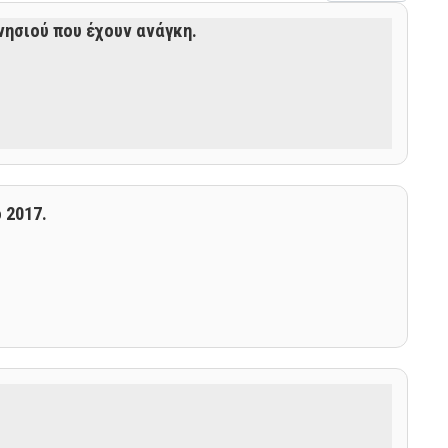
keys
νησιού που έχουν ανάγκη.
to
increase
or
decrease
volume.
 2017.