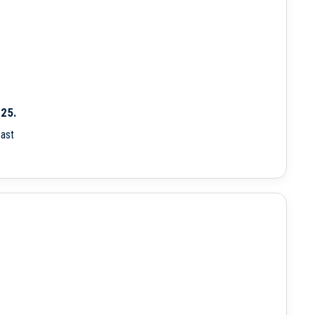
025.
ast