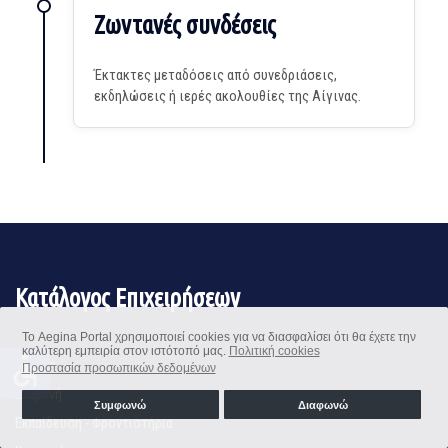
Ζωντανές συνδέσεις
Έκτακτες μεταδόσεις από συνεδριάσεις,
εκδηλώσεις ή ιερές ακολουθίες της Αίγινας.
Κατάλογος Επιχειρήσεων
Το Aegina Portal χρησιμοποιεί cookies για να διασφαλίσει ότι θα έχετε την
καλύτερη εμπειρία στον ιστότοπό μας.
Πολιτική cookies
accessible
Αρχική
Προστασία προσωπικών δεδομένων
Διαμονή
Συμφωνώ
Διαφωνώ
Εκπαίδευση - Φροντιστήρια