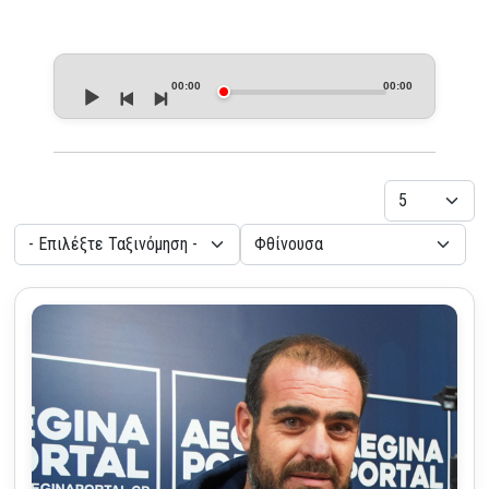
Audio
Player
00:00
00:00
Εμφάνιση
- Επιλέξτε Ταξινόμηση -
- Επιλέξτε Κατεύθυνση -