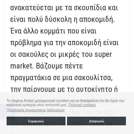
ανακατεύεται με τα σκουπίδια και
είναι πολύ δύσκολη η αποκομιδή.
Ένα άλλο κομμάτι που είναι
πρόβλημα για την αποκομιδή είναι
οι σακούλες οι μικρές του super
market. Βάζουμε πέντε
πραγματάκια σε μια σακουλίτσα,
την παίρνουμε με το αυτοκίνητο ή
το μηχανάκι και τη πετάμε. Και δεν
Το Aegina Portal χρησιμοποιεί cookies για να διασφαλίσει ότι θα έχετε την
καλύτερη εμπειρία στον ιστότοπό μας.
Πολιτική cookies
accessible
Προστασία προσωπικών δεδομένων
την πετάμε στον κάδο, την πετάμε
Συμφωνώ
Διαφωνώ
και απέξω από τον κάδο. Όλοι οι